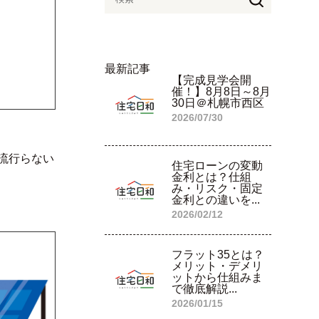
最新記事
【完成見学会開
催！】8月8日～8月
30日＠札幌市西区
2026/07/30
流行らない
住宅ローンの変動
金利とは？仕組
み・リスク・固定
金利との違いを...
2026/02/12
フラット35とは？
メリット・デメリ
ットから仕組みま
で徹底解説...
2026/01/15