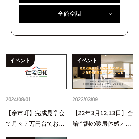
全館空調
イベント
イベント
2024/08/01
2022/03/09
【余市町】完成見学会
【22年3月12,13日】全
で月々７万円台でお家
館空調の暖房体感オー
を持つ方法を大公開！
プンハウスイ...