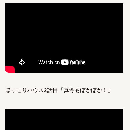
ほっこりハウス2話目「真冬もぽかぽか！」