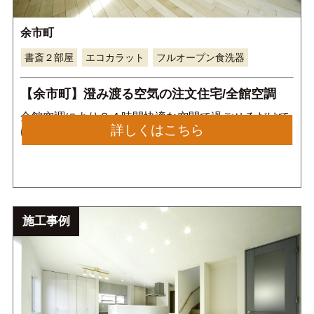
余市町
書斎２部屋
エコカラット
フルオープン食洗器
【余市町】澄み渡る空気の注文住宅/全館空調
全館空調により２４時間快適な空間で過ごせるだけで
詳しくはこちら
はなく、内装の大部分は塗り壁であるゼオライトを使
用しており、他の塗り壁材では消し切れない臭いの消
臭と高度な調湿によってきれいな空気を維持します。
さらにアクセントで、エコカラットをリビングに配置
し、全国的にも珍しい贅沢な内装仕上げとなっていま
す。
施工事例