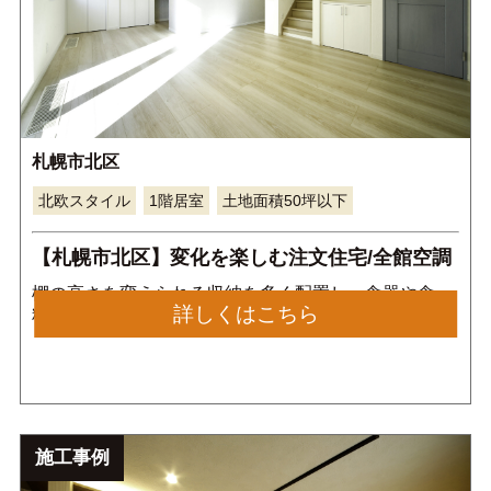
札幌市北区
北欧スタイル
1階居室
土地面積50坪以下
【札幌市北区】変化を楽しむ注文住宅/全館空調
棚の高さを変えられる収納を多く配置し、食器や食
詳しくはこちら
料、調理器具の収納が可能になっていま す。収納を3
つに分けることでスペースの区切りも付けられ整理が
しやすく、収納内にお気 に入りのクロスを貼ることで
開ける度に気持ちが高まります
施工事例