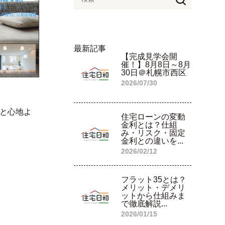
最新記事
【完成見学会開
催！】8月8日～8月
30日＠札幌市西区
2026/07/30
トと心地よ
住宅ローンの変動
金利とは？仕組
み・リスク・固定
金利との違いを...
2026/02/12
フラット35とは？
メリット・デメリ
ットから仕組みま
で徹底解説...
2026/01/15