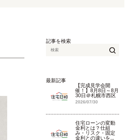
記事を検索
最新記事
【完成見学会開
催！】8月8日～8月
30日＠札幌市西区
2026/07/30
住宅ローンの変動
金利とは？仕組
み・リスク・固定
金利との違いを...