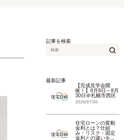
記事を検索
最新記事
【完成見学会開
催！】8月8日～8月
30日＠札幌市西区
2026/07/30
住宅ローンの変動
金利とは？仕組
み・リスク・固定
金利との違いを...