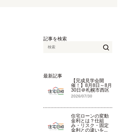
記事を検索
最新記事
【完成見学会開
催！】8月8日～8月
30日＠札幌市西区
2026/07/30
住宅ローンの変動
金利とは？仕組
み・リスク・固定
金利との違いを...