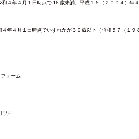
和４年４月１日時点で 18 歳未満。平成１６（２００４）年
和４年４月１日時点でいずれかが３９歳以下（昭和５７（１９
フォーム
円/戸