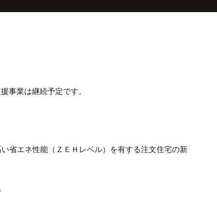
宅支援事業は継続予定です。
高い省エネ性能（ＺＥＨレベル）を有する注文住宅の新
者