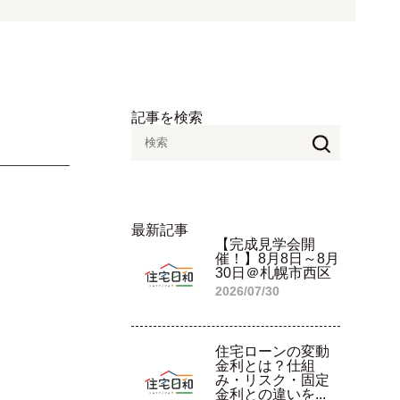
記事を検索
最新記事
【完成見学会開
催！】8月8日～8月
30日＠札幌市西区
2026/07/30
住宅ローンの変動
金利とは？仕組
み・リスク・固定
金利との違いを...